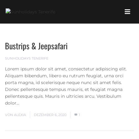
Bustrips & Jeepsafari
SUNHOLIDAYS TENERIFE
Lorem ipsum dolor sit amet, consectetur adipiscing elit.
Aliquam bibendum, libero eu rutrum feugiat, urna orci
porta magna, id scelerisque neque nunc sit amet felis.
Donec pellentesque tempus mauris, et feugiat magna
pellentesque quis. Mauris in ultricies arcu. Vestibulum
dolor...
Mehr lesen
VON
ALEXIA
DEZEMBER 6, 2020
1