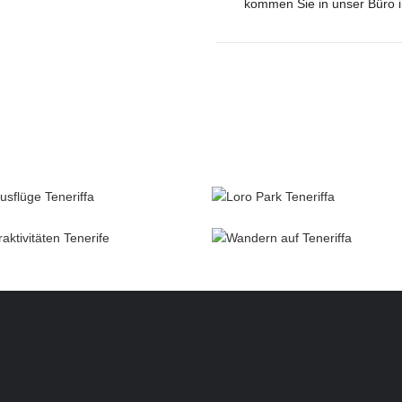
kommen Sie in unser Büro i
otsausflüge
Freizeitparks & Shows
SUNHolidays Tenerife
SUNHolidays Ten
eraktivitäten
Individuelle Ausflüge
SUNHolidays Tenerife
SUNHolidays Ten