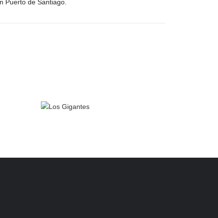
n Puerto de Santiago.
Abenteuer & Natur
erife
SUNHolidays Tenerife
erife