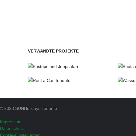
VERWANDTE PROJEKTE
Bustouren & Jeepsafaris
Bo
SUNHolidays Tenerife
Mietwagen & Motorräder
Wass
SUNHolidays Tenerife
© 2023 SUNHolidays Tenerife
Impressum
Datenschutz
Cookie-Einstellungen